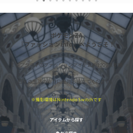
1
2
3
4
5
6
7
8
9
10
ポケモンZA
『ファッションinfo』へようこそ！
ミレアシティのファッションアイテム約1200点を網
羅しました。
日々の生活の彩りに是非お役立てください。
※撮影環境はNintendo Switchです
アイテムから探す